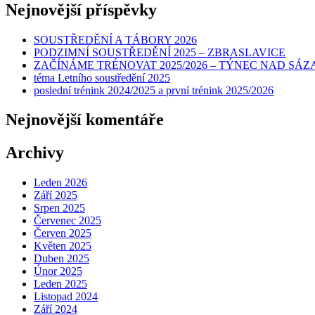
Nejnovější příspěvky
SOUSTŘEDĚNÍ A TÁBORY 2026
PODZIMNÍ SOUSTŘEDĚNÍ 2025 – ZBRASLAVICE
ZAČÍNÁME TRÉNOVAT 2025/2026 – TÝNEC NAD SÁ
téma Letního soustředění 2025
poslední trénink 2024/2025 a první trénink 2025/2026
Nejnovější komentáře
Archivy
Leden 2026
Září 2025
Srpen 2025
Červenec 2025
Červen 2025
Květen 2025
Duben 2025
Únor 2025
Leden 2025
Listopad 2024
Září 2024