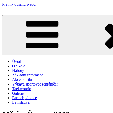
Přejít k obsahu webu
Úvod
O Škole
Nábory
Základní informace
Akce oddílu
Výbava sportovce (chrániče)
Taekwondo
Galerie
Partneři, dotace
Legislativa