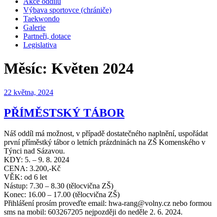
Akce oddílu
Výbava sportovce (chrániče)
Taekwondo
Galerie
Partneři, dotace
Legislativa
Měsíc:
Květen 2024
Publikováno
22 května, 2024
PŘÍMĚSTSKÝ TÁBOR
Náš oddíl má možnost, v případě dostatečného naplnění, uspořádat
první příměstký tábor o letních prázdninách na ZŠ Komenského v
Týnci nad Sázavou.
KDY: 5. – 9. 8. 2024
CENA: 3.200,-Kč
VĚK: od 6 let
Nástup: 7.30 – 8.30 (tělocvična ZŠ)
Konec: 16.00 – 17.00 (tělocvična ZŠ)
Přihlášení prosím proveďte email: hwa-rang@volny.cz nebo formou
sms na mobil: 603267205 nejpozději do neděle 2. 6. 2024.