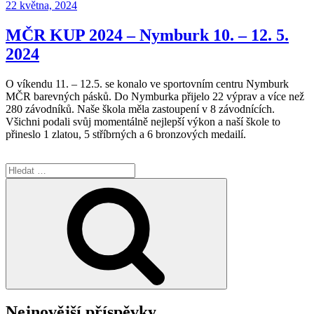
Publikováno
22 května, 2024
MČR KUP 2024 – Nymburk 10. – 12. 5.
2024
O víkendu 11. – 12.5. se konalo ve sportovním centru Nymburk
MČR barevných pásků. Do Nymburka přijelo 22 výprav a více než
280 závodníků. Naše škola měla zastoupení v 8 závodnících.
Všichni podali svůj momentálně nejlepší výkon a naší škole to
přineslo 1 zlatou, 5 stříbrných a 6 bronzových medailí.
Hledat:
Hledání
Nejnovější příspěvky