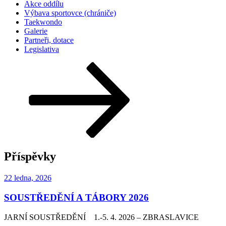
Akce oddílu
Výbava sportovce (chrániče)
Taekwondo
Galerie
Partneři, dotace
Legislativa
Posun
dolů
na
obsah
Příspěvky
Publikováno
22 ledna, 2026
SOUSTŘEDĚNÍ A TÁBORY 2026
JARNÍ SOUSTŘEDĚNÍ 1.-5. 4. 2026 – ZBRASLAVICE