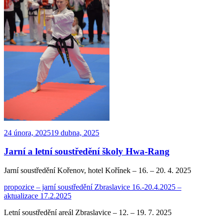
Publikováno
24 února, 2025
19 dubna, 2025
Jarní a letní soustředění školy Hwa-Rang
Jarní soustředění Kořenov, hotel Kořínek – 16. – 20. 4. 2025
propozice – jarní soustředění Zbraslavice 16.-20.4.2025 –
aktualizace 17.2.2025
Letní soustředění areál Zbraslavice – 12. – 19. 7. 2025