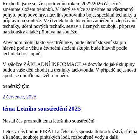
Rozhodli jsme se, že sportovním rokem 2025/2026 částečně
změníme složení tréninků. V úterý se více zaměříme na všestranný
pohyb, pohybové hry, nácvik sportovního boje, speciální techniky a
přípravu na soutěže. Ve čtvrtek bude hlavním zaměřením zlepšování
techniky, učení nových technik, sestav a řízených soubojů, příprava
na zkoušky a také příprava na soutěže.
Abychom mohli takto vést tréninky, bude úterní složení skupin
hlavně podle věku a čtvrteční složení skupin bude hlavně podle
technického stupně.
V záložce ZÁKLADNÍ INFORMACE se dozvíte do jaké skupiny
budou vaše děti chodit na tréninky taekwonda. V případě nejasností
apod. se obraťte na svého trenéra.
trenérský tým
Publikováno
2 července, 2025
téma Letního soustředění 2025
Nastal čas prozradit téma letošního soustředění.
Letos z nás budou PIRÁTI a čeká nás spousta dobrodružství, střelba
z kanónu, souboje pirátských lodí, rozbouřené vody a další