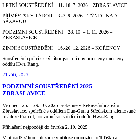
LETNÍ SOUSTŘEDĚNÍ 11.-18. 7. 2026 – ZBRASLAVICE
PŘÍMĚSTSKÝ TÁBOR 3.-7. 8. 2026 – TÝNEC NAD
SÁZAVOU
PODZIMNÍ SOUSTŘEDĚNÍ 28. 10. – 1. 11. 2026 –
ZBRASLAVICE
ZIMNÍ SOUSTŘEDĚNÍ 16.-20. 12. 2026 – KOŘENOV
Soustředění i příměstský tábor jsou určeny pro členy i nečleny
oddílu Hwa-Rang.
Publikováno
21 září, 2025
PODZIMNÍ SOUSTŘEDĚNÍ 2025 –
ZBRASLAVICE
Ve dnech 25. – 29. 10. 2025 proběhne v Rekreačním areálu
Zbraslavace, společně s oddílem Dan-Gun a Střediskem talentované
mládeže Praha I, podzimní soustředění oddílu Hwa-Rang.
Přihlášení nejpozději do čtvrtka 2. 10. 2025.
V případě zájmu naleznete v příloze propozice, přihlášku a