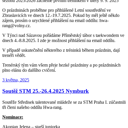
sezónu 2025/2026 začneme prvním tréninkem v úterý 9. 9. 2025
O prázdninách proběhne pro přihlášené Letní soustředění ve
Zbraslavicích ve dnech 12.-19.7.2025. Pokud by měl ještě někdo
zájem, prosím o urychlené přihlášení na email oddílu: hwa-
rang@volny.cz.
V Týnci nad Sázavou pořádáme Příměstský tábor s taekwondem ve
dnech 4.-8.8.2025. I zde je možnost přihlášení na email oddílu.
V případě uskutečnění některého z tréninků během prázdnin, dají
trenéři vědět.
Trenérský tým vám všem přeje hezké prázdniny a po prázdninách
plno elánu do dalšího cvičení.
Publikováno
3 května, 2025
Soutěž STM 25.-26.4.2025 Nymburk
Soutěže Středisek talentované mládeže se za STM Praha I. zúčastnili
tři členi našeho oddílu Hwa-rang.
Nominace:
Akopjan Jelena – starší juniorka