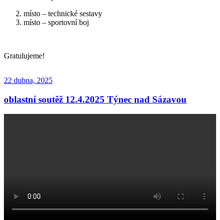
místo – technické sestavy
místo – sportovní boj
Gratulujeme!
Publikováno
22 dubna, 2025
oblastní soutěž 12.4.2025 Týnec nad Sázavou