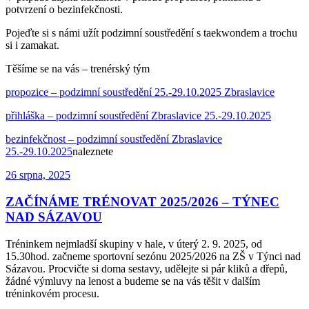
potvrzení o bezinfekčnosti.
Pojeďte si s námi užít podzimní soustředění s taekwondem a trochu
si i zamakat.
Těšíme se na vás – trenérský tým
propozice – podzimní soustředění 25.-29.10.2025 Zbraslavice
přihláška – podzimní soustředění Zbraslavice 25.-29.10.2025
bezinfekčnost – podzimní soustředění Zbraslavice
25.-29.10.2025
naleznete
Publikováno
26 srpna, 2025
ZAČÍNÁME TRÉNOVAT 2025/2026 – TÝNEC
NAD SÁZAVOU
Tréninkem nejmladší skupiny v hale, v úterý 2. 9. 2025, od
15.30hod. začneme sportovní sezónu 2025/2026 na ZŠ v Týnci nad
Sázavou. Procvičte si doma sestavy, udělejte si pár kliků a dřepů,
žádné výmluvy na lenost a budeme se na vás těšit v dalším
tréninkovém procesu.