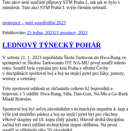
Tato akce není součástí přípravy STM Praha I., tak jak to bylo v
minulosti. Tuto akci STM Praha I. svým členům nehradí.
propozice – jarní soustředění 2023
Publikováno
25 ledna, 2023
21 prosince, 2023
LEDNOVÝ TÝNECKÝ POHÁR
V sobotu 21. 1. 2023 uspořádala Škola Taekwon‑do Hwa-Rang ve
spolupráci se Školou Taekwondo ITF NA-MU první soutěž tohoto
roku. Soutěž byla vypsána pro kraj Praha a střední Čechy
v disciplínách sportovní boj a boj na stojící pytel pro žáky, juniory,
seniory a veterány
Této sportovní události se zúčastnilo celkem 62 bojovníků a
bojovnic z 5 oddílů: Hwa-Rang, Silla, Dan-Gun, Na-Mu a Ge-Baek
Mladá Boleslav.
Sportovní boj byl určen závodníkům s technickým stupněm 4. kup a
výše (od modrého pásku) a boj na stojící pytel byl pro všechny
věkové skupiny od 10. kupu (bílý pásek). Hlavně druhá disciplína
začíná být mezi nižšími technickými stupni oblíbena. Na první
soutěž se přihlásilo přes 50 závodníků.