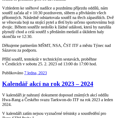
Vzhledem ke sněhové nadílce a pozdnímu příjezdu oddílů, nám
soutěž začala až v 10:30 pozdravem, slibem a přivítáním všech
přítomných. Následně odstartovala soutěž na třech zápasištích. Dvě
se věnovala boji na stojící pytel a třetí bylo určeno sportovnímu boji
dvojic. Během soutěže nedošlo k žádné události, která by narušila
plynulý chod a celá soutěž s předáním medailí a úklidem haly
skončila ve 12:30.
Děkujeme partnerům MŠMT, NSA, ČST ITF a městu Týnec nad
Sázavou za podporu.
Příští soutěž, tentokrát v technickým sestavách, proběhne
v Čestlicích v sobotu 25. 2. 2023 od 13:00 do 17:00 hod.
Publikováno
7 ledna, 2023
Kalendář akcí na rok 2023 – 2024
V kalendáři je nahraný dokument doposud známých akcí oddílu
Hwa-Rang a Českého svazu Taekwon-do ITF na rok 2023 a leden
2024.
V kalendáři zatím nejsou vyznačené tréninky a soustředění pro