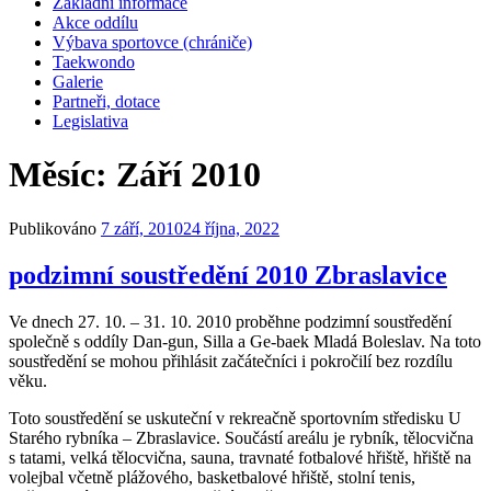
Základní informace
Akce oddílu
Výbava sportovce (chrániče)
Taekwondo
Galerie
Partneři, dotace
Legislativa
Měsíc:
Září 2010
Publikováno
7 září, 2010
24 října, 2022
podzimní soustředění 2010 Zbraslavice
Ve dnech 27. 10. – 31. 10. 2010 proběhne podzimní soustředění
společně s oddíly Dan-gun, Silla a Ge-baek Mladá Boleslav. Na toto
soustředění se mohou přihlásit začátečníci i pokročilí bez rozdílu
věku.
Toto soustředění se uskuteční v rekreačně sportovním středisku U
Starého rybníka – Zbraslavice. Součástí areálu je rybník, tělocvična
s tatami, velká tělocvična, sauna, travnaté fotbalové hřiště, hřiště na
volejbal včetně plážového, basketbalové hřiště, stolní tenis,