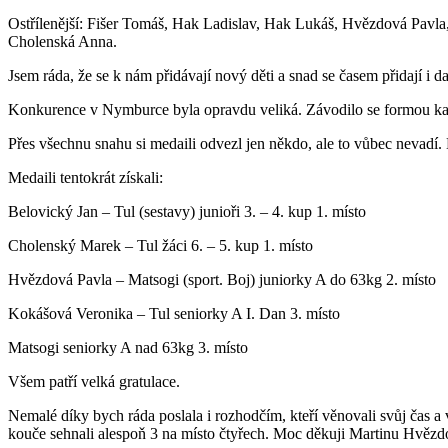
Ostřílenější: Fišer Tomáš, Hak Ladislav, Hak Lukáš, Hvězdová Pavl
Cholenská Anna.
Jsem ráda, že se k nám přidávají nový děti a snad se časem přidají i da
Konkurence v Nymburce byla opravdu veliká. Závodilo se formou každý
Přes všechnu snahu si medaili odvezl jen někdo, ale to vůbec nevadí. D
Medaili tentokrát získali:
Belovický Jan – Tul (sestavy) junioři 3. – 4. kup 1. místo
Cholenský Marek – Tul žáci 6. – 5. kup 1. místo
Hvězdová Pavla – Matsogi (sport. Boj) juniorky A do 63kg 2. místo
Kokášová Veronika – Tul seniorky A I. Dan 3. místo
Matsogi seniorky A nad 63kg 3. místo
Všem patří velká gratulace.
Nemalé díky bych ráda poslala i rozhodčím, kteří věnovali svůj čas 
kouče sehnali alespoň 3 na místo čtyřech. Moc děkuji Martinu Hvěz