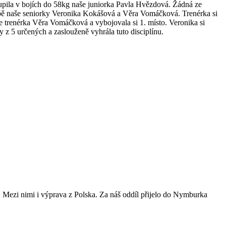
stoupila v bojích do 58kg naše juniorka Pavla Hvězdová. Žádná ze
y obě naše seniorky Veronika Kokášová a Věra Vomáčková. Trenérka si
aše trenérka Věra Vomáčková a vybojovala si 1. místo. Veronika si
ky z 5 určených a zaslouženě vyhrála tuto disciplínu.
Mezi nimi i výprava z Polska. Za náš oddíl přijelo do Nymburka