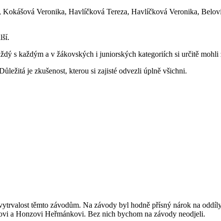
a, Kokášová Veronika, Havlíčková Tereza, Havlíčková Veronika, Belov
lší.
 s každým a v žákovských i juniorských kategoriích si určitě mohli z
ůležitá je zkušenost, kterou si zajisté odvezli úplně všichni.
a vytrvalost těmto závodům. Na závody byl hodně přísný nárok na oddíl
dovi a Honzovi Heřmánkovi. Bez nich bychom na závody neodjeli.