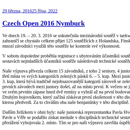
Publikováno
29 března, 2016
25 října, 2022
Czech Open 2016 Nymburk
Ve dnech 19. – 20. 3. 2016 se uskutečnila mezinárodní soutěž v t
zahraničí se chystalo celkem přijet 125 soutěžících z Holandska, Fi
mnozí závodníci využili této soutěže ke kontrole své výkonnosti.
V sobotu dopoledne proběhla registrace s ubytováním účastníků soutě
sestavách nejmladších účastníků soutěže následovali technické soutěže
Naše výprava přivezla celkem 15 závodníků, z toho 2 seniory, 4 juni
třetí místa ve svých kategoriích zelených pásků 6. – 5. kup. Mezi jun
3. kup, která bývá tradičně nejobsazovanější kategorií zároveň se zel
prvních závodech mezi juniory došel, až na místo první. K večeru se
ve svém prvním zápase hned dvě remízy a vyhrál až na první bodovanou 
Druhým bojovníkem, který začíná získávat první zkušenosti v této disc
kterou předvedl. Za to chválím oba naše benjamínky v této disciplíně.
Dalším želízkem v ohni byly: naše juniorská reprezentantka Pavla H
Pavle a Věře se podařilo získat medaile v disciplínách technické sest
přerážení vybojovala 2. místo. Tím se pro naši výpravu završila úspěš