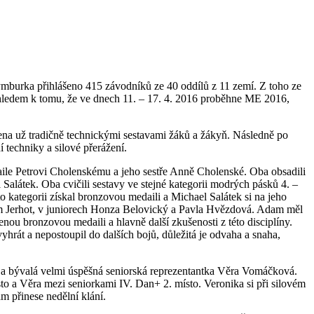
burka přihlášeno 415 závodníků ze 40 oddílů z 11 zemí. Z toho ze
Vzhledem k tomu, že ve dnech 11. – 17. 4. 2016 proběhne ME 2016,
jena už tradičně technickými sestavami žáků a žákyň. Následně po
 techniky a silové přerážení.
daile Petrovi Cholenskému a jeho sestře Anně Cholenské. Oba obsadili
Salátek. Oba cvičili sestavy ve stejné kategorii modrých pásků 4. –
o kategorii získal bronzovou medaili a Michael Salátek si na jeho
Adam Jerhot, v juniorech Honza Belovický a Pavla Hvězdová. Adam měl
nou bronzovou medaili a hlavně další zkušenosti z této disciplíny.
hrát a nepostoupil do dalších bojů, důležitá je odvaha a snaha,
u a bývalá velmi úspěšná seniorská reprezentantka Věra Vomáčková.
sto a Věra mezi seniorkami IV. Dan+ 2. místo. Veronika si při silovém
m přinese nedělní klání.