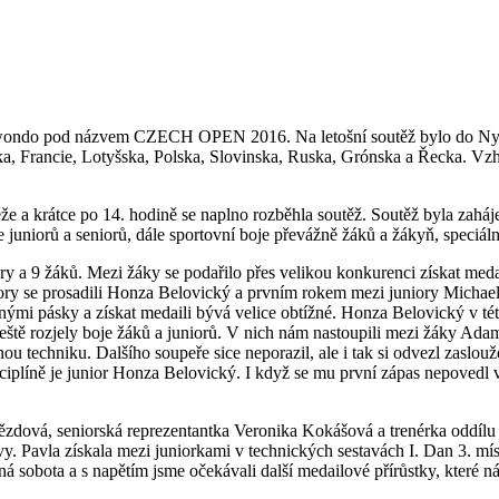
aekwondo pod názvem CZECH OPEN 2016. Na letošní soutěž bylo do Nym
nska, Francie, Lotyšska, Polska, Slovinska, Ruska, Grónska a Řecka. 
že a krátce po 14. hodině se naplno rozběhla soutěž. Soutěž byla zahá
 juniorů a seniorů, dále sportovní boje převážně žáků a žákyň, speciální
ory a 9 žáků. Mezi žáky se podařilo přes velikou konkurenci získat me
iory se prosadili Honza Belovický a prvním rokem mezi juniory Michael 
enými pásky a získat medaili bývá velice obtížné. Honza Belovický v tét
 ještě rozjely boje žáků a juniorů. V nich nám nastoupili mezi žáky 
techniku. Dalšího soupeře sice neporazil, ale i tak si odvezl zaslouže
iplíně je junior Honza Belovický. I když se mu první zápas nepovedl vy
vězdová, seniorská reprezentantka Veronika Kokášová a trenérka oddíl
avy. Pavla získala mezi juniorkami v technických sestavách I. Dan 3. mí
ná sobota a s napětím jsme očekávali další medailové přírůstky, které ná