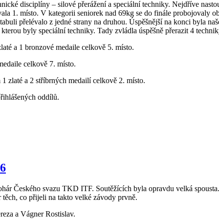
chnické disciplíny – silové přerážení a speciální techniky. Nejdříve na
jovala 1. místo. V kategorii seniorek nad 69kg se do finále probojoval
 tabuli přelévalo z jedné strany na druhou. Úspěšnější na konci byla n
, kterou byly speciální techniky. Tady zvládla úspěšně přerazit 4 techni
até a 1 bronzové medaile celkově 5. místo.
medaile celkově 7. místo.
zlaté a 2 stříbrných medailí celkově 2. místo.
ihlášených oddílů.
16
hár Českého svazu TKD ITF. Soutěžících byla opravdu velká spousta. 
 těch, co přijeli na takto velké závody prvně.
reza a Vágner Rostislav.