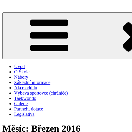
Přejít
k
obsahu
webu
Úvod
O Škole
Nábory
Základní informace
Akce oddílu
Výbava sportovce (chrániče)
Taekwondo
Galerie
Partneři, dotace
Legislativa
Měsíc:
Březen 2016