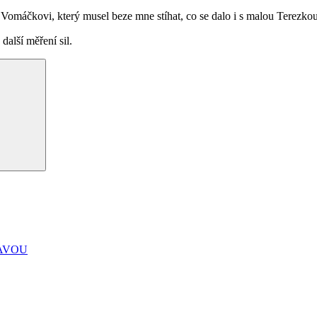
u Vomáčkovi, který musel beze mne stíhat, co se dalo i s malou Terezko
alší měření sil.
Hledání
ZAVOU