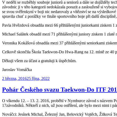
V neděli se rozběhly souboje juniorů a seniorů a dále se dojížděly te
závodnic ji v této kategorii nedokázala porazit a zaslouženě si vybo
se svou svěřenkyní v boji nic nedarovaly a vítězství se na výsledkové
spravila chuť z porážky ve finále sportovního boje při další disciplíně
Pavla Hvězdová obsadila mezi 66 přihlášenými juniorkami ziskem 1 zl
Michael Salátek obsadil mezi 71 přihlášenými juniory ziskem 1 zlaté 
Veronika Kokášová obsadila mezi 37 přihlášenými seniorkami ziskem 1 
Celkově skončila Škola Taekwon-Do Hwa-Rang na 12. místě ze 40 př
Děkuji všem za účast a gratuluji k úspěchům.
Jaroslav Vomáčka
Publikováno
2 března, 2016
25 října, 2022
Pohár Českého svazu Taekwon-Do ITF 20
O víkendu 12. – 13. 2. 2016, proběhl v Nymburce závod s názvem Po
17závodníků. Někteří z nich, už jsou ostřílení, ale bylo mezi nimi i pár
Nováčci: Jesínek Michal, Železný Jan, Belovický Vojtěch, Žilková Te