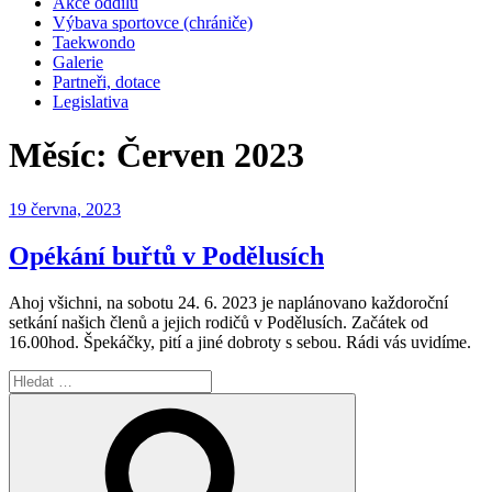
Akce oddílu
Výbava sportovce (chrániče)
Taekwondo
Galerie
Partneři, dotace
Legislativa
Měsíc:
Červen 2023
Publikováno
19 června, 2023
Opékání buřtů v Podělusích
Ahoj všichni, na sobotu 24. 6. 2023 je naplánovano každoroční
setkání našich členů a jejich rodičů v Podělusích. Začátek od
16.00hod. Špekáčky, pití a jiné dobroty s sebou. Rádi vás uvidíme.
Hledat:
Hledání