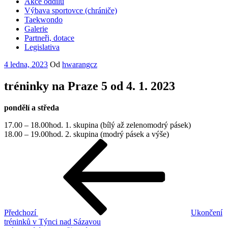
Akce oddílu
Výbava sportovce (chrániče)
Taekwondo
Galerie
Partneři, dotace
Legislativa
Publikováno
4 ledna, 2023
Od
hwarangcz
tréninky na Praze 5 od 4. 1. 2023
pondělí a středa
17.00 – 18.00hod. 1. skupina (bílý až zelenomodrý pásek)
18.00 – 19.00hod. 2. skupina (modrý pásek a výše)
Navigace
Předchozí
příspěvek
pro
příspěvek
Předchozí
Ukončení
tréninků v Týnci nad Sázavou