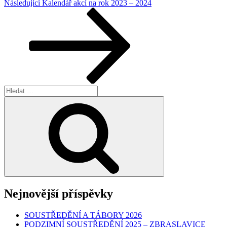
Následující
Následující
Kalendář akcí na rok 2023 – 2024
příspěvek
Hledat:
Hledání
Nejnovější příspěvky
SOUSTŘEDĚNÍ A TÁBORY 2026
PODZIMNÍ SOUSTŘEDĚNÍ 2025 – ZBRASLAVICE