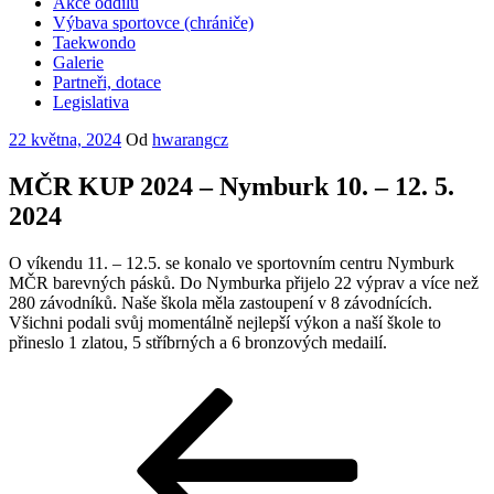
Akce oddílu
Výbava sportovce (chrániče)
Taekwondo
Galerie
Partneři, dotace
Legislativa
Publikováno
22 května, 2024
Od
hwarangcz
MČR KUP 2024 – Nymburk 10. – 12. 5.
2024
O víkendu 11. – 12.5. se konalo ve sportovním centru Nymburk
MČR barevných pásků. Do Nymburka přijelo 22 výprav a více než
280 závodníků. Naše škola měla zastoupení v 8 závodnících.
Všichni podali svůj momentálně nejlepší výkon a naší škole to
přineslo 1 zlatou, 5 stříbrných a 6 bronzových medailí.
Navigace
Předchozí
příspěvek
pro
příspěvek