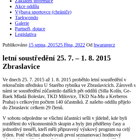
Základní informace
Akce oddílu
Výbava sportovce (chrániče)
Taekwondo
Galerie
Partneři, dotace
Legislativa
Publikováno
15 srpna, 2015
25 října, 2022
Od
hwarangcz
letní soustředění 25. 7. – 1. 8. 2015
Zbraslavice
Ve dnech 25. 7. 2015 až 1. 8. 2015 proběhlo letní soustředění v
rekreačním středisku U Starého rybníka ve Zbraslavicích. Zároveň s
námi se soustředění zúčastnilo dalších pět oddílů (Silla Kolín, Ge-
Baek Mladá Boleslav, TKD Milovice, TKD Na-Mu a Kerberos
Praha) s celkovým počtem 140 účastníků. Z našeho oddílu přijelo
do Zbraslavic celkem 29 členů.
V sobotu odpoledne se všichni účastníci sešli v jídelně, kde byli
rozděleni do výkonnostních skupin a byly jim přiděleny časy a
jednotlivý trenéři, kteří měli připravený výukový program na celý
týden. Poté všichni absolvovali první seznamovací hodinový