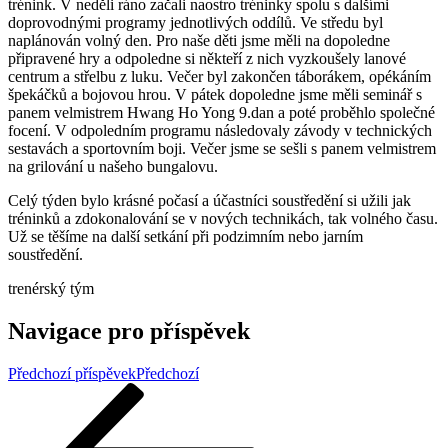
trénink. V neděli ráno začali naostro tréninky spolu s dalšími
doprovodnými programy jednotlivých oddílů. Ve středu byl
naplánován volný den. Pro naše děti jsme měli na dopoledne
připravené hry a odpoledne si někteří z nich vyzkoušely lanové
centrum a střelbu z luku. Večer byl zakončen táborákem, opékáním
špekáčků a bojovou hrou. V pátek dopoledne jsme měli seminář s
panem velmistrem Hwang Ho Yong 9.dan a poté proběhlo společné
focení. V odpoledním programu následovaly závody v technických
sestavách a sportovním boji. Večer jsme se sešli s panem velmistrem
na grilování u našeho bungalovu.
Celý týden bylo krásné počasí a účastníci soustředění si užili jak
tréninků a zdokonalování se v nových technikách, tak volného času.
Už se těšíme na další setkání při podzimním nebo jarním
soustředění.
trenérský tým
Navigace pro příspěvek
Předchozí příspěvek
Předchozí