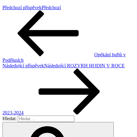
Předchozí příspěvek
Předchozí
Opékání buřtů v
Podělusích
Následující příspěvek
Následující
ROZVRH HODIN V ROCE
2023-2024
Hledat: