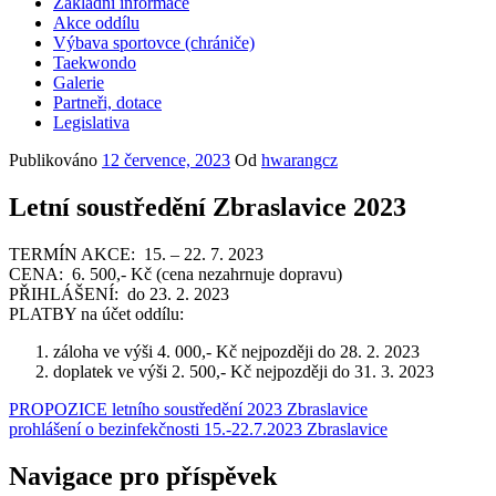
Základní informace
Akce oddílu
Výbava sportovce (chrániče)
Taekwondo
Galerie
Partneři, dotace
Legislativa
Publikováno
12 července, 2023
Od
hwarangcz
Letní soustředění Zbraslavice 2023
TERMÍN AKCE: 15. – 22. 7. 2023
CENA: 6. 500,- Kč (cena nezahrnuje dopravu)
PŘIHLÁŠENÍ: do 23. 2. 2023
PLATBY na účet oddílu:
záloha ve výši 4. 000,- Kč nejpozději do 28. 2. 2023
doplatek ve výši 2. 500,- Kč nejpozději do 31. 3. 2023
PROPOZICE letního soustředění 2023 Zbraslavice
prohlášení o bezinfekčnosti 15.-22.7.2023 Zbraslavice
Navigace pro příspěvek