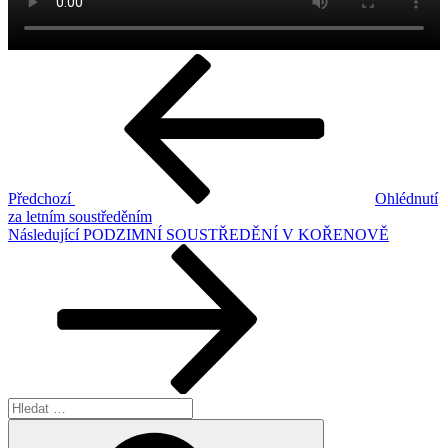
Navigace
Předchozí
příspěvek
pro
příspěvek
Předchozí
Ohlédnutí
za letním soustředěním
Následující
Následující
PODZIMNÍ SOUSTŘEDĚNÍ V KOŘENOVĚ
příspěvek
Hledat:
Hledání