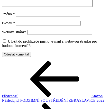
Jméno
*
E-mail
*
Webová stránka
Uložit do prohlížeče jméno, e-mail a webovou stránku pro
budoucí komentáře.
Navigace
Předchozí
příspěvek
pro
příspěvek
Předchozí
Ataxon
Následující
Následující
PODZIMNÍ SOUSTŘEDĚNÍ ZBRASLAVICE 2022
příspěvek