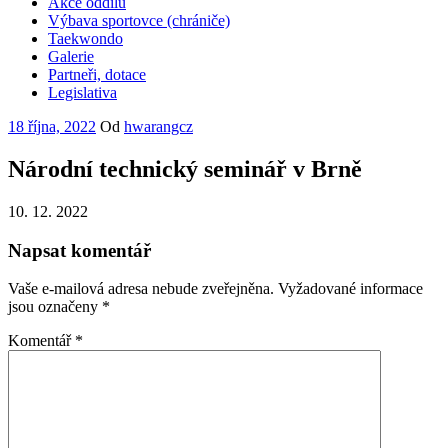
Akce oddílu
Výbava sportovce (chrániče)
Taekwondo
Galerie
Partneři, dotace
Legislativa
Publikováno
18 října, 2022
Od
hwarangcz
Národní technický seminář v Brně
10. 12. 2022
Napsat komentář
Vaše e-mailová adresa nebude zveřejněna.
Vyžadované informace
jsou označeny
*
Komentář
*