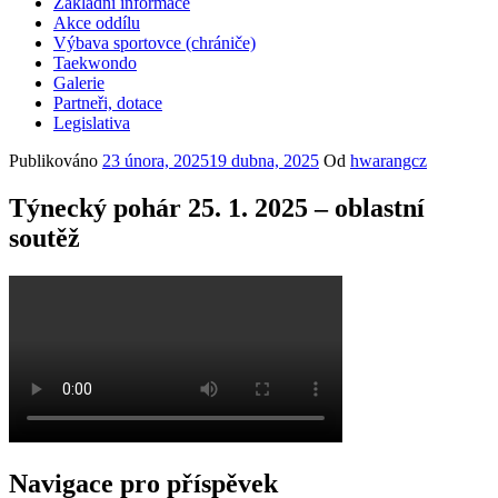
Základní informace
Akce oddílu
Výbava sportovce (chrániče)
Taekwondo
Galerie
Partneři, dotace
Legislativa
Publikováno
23 února, 2025
19 dubna, 2025
Od
hwarangcz
Týnecký pohár 25. 1. 2025 – oblastní
soutěž
Navigace pro příspěvek