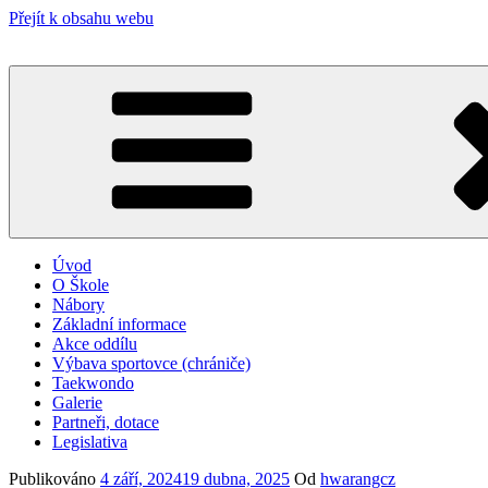
Přejít k obsahu webu
Úvod
O Škole
Nábory
Základní informace
Akce oddílu
Výbava sportovce (chrániče)
Taekwondo
Galerie
Partneři, dotace
Legislativa
Publikováno
4 září, 2024
19 dubna, 2025
Od
hwarangcz