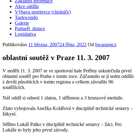
Základní informace
Akce oddílu
Výbava sportovce (chrániče)
Taekwondo
Galerie
Partneři, dotace
Legislativa
Publikováno
11 března, 2007
24 října, 2022
Od
hwarangcz
oblastní soutěž v Praze 11. 3. 2007
V neděli 11. 3. 2007 se ve sportovní hale Petřiny uskutečnila první
oblastní soutěž pro Prahu v tomto roce. Zúčastnilo se jí sedm oddílù
z devíti působících v tomto regionu a celkem závodilo 96
soutěžících.
Náš oddíl si odnesl 1 zlatou, 1 stříbrnou a 3 bronzové medaile.
Zlato vybojovala Anežka Kolářová v disciplíně technické sestavy –
žákyní.
Stříbro Lukáš Palko v disciplíně technické sestavy – žáci. Pro
Lukáše to byly jeho první závody.