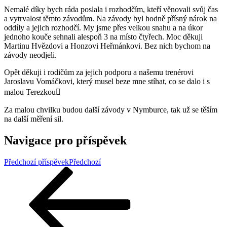
Nemalé díky bych ráda poslala i rozhodčím, kteří věnovali svůj čas
a vytrvalost těmto závodům. Na závody byl hodně přísný nárok na
oddíly a jejich rozhodčí. My jsme přes velkou snahu a na úkor
jednoho kouče sehnali alespoň 3 na místo čtyřech. Moc děkuji
Martinu Hvězdovi a Honzovi Heřmánkovi. Bez nich bychom na
závody neodjeli.
Opět děkuji i rodičům za jejich podporu a našemu trenérovi
Jaroslavu Vomáčkovi, který musel beze mne stíhat, co se dalo i s
malou Terezkou
Za malou chvilku budou další závody v Nymburce, tak už se těším
na další měření sil.
Navigace pro příspěvek
Předchozí příspěvek
Předchozí