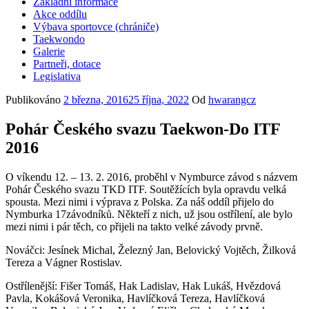
Základní informace
Akce oddílu
Výbava sportovce (chrániče)
Taekwondo
Galerie
Partneři, dotace
Legislativa
Publikováno
2 března, 2016
25 října, 2022
Od
hwarangcz
Pohár Českého svazu Taekwon-Do ITF
2016
O víkendu 12. – 13. 2. 2016, proběhl v Nymburce závod s názvem
Pohár Českého svazu TKD ITF. Soutěžících byla opravdu velká
spousta. Mezi nimi i výprava z Polska. Za náš oddíl přijelo do
Nymburka 17závodníků. Někteří z nich, už jsou ostřílení, ale bylo
mezi nimi i pár těch, co přijeli na takto velké závody prvně.
Nováčci: Jesínek Michal, Železný Jan, Belovický Vojtěch, Žilková
Tereza a Vágner Rostislav.
Ostřílenější: Fišer Tomáš, Hak Ladislav, Hak Lukáš, Hvězdová
Pavla, Kokášová Veronika, Havlíčková Tereza, Havlíčková