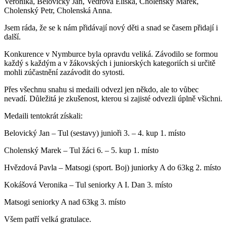
Veronika, Belovický Jan, Vedrová Eliška, Cholenský Marek,
Cholenský Petr, Cholenská Anna.
Jsem ráda, že se k nám přidávají nový děti a snad se časem přidají i
další.
Konkurence v Nymburce byla opravdu veliká. Závodilo se formou
každý s každým a v žákovských i juniorských kategoriích si určitě
mohli zúčastnění zazávodit do sytosti.
Přes všechnu snahu si medaili odvezl jen někdo, ale to vůbec
nevadí. Důležitá je zkušenost, kterou si zajisté odvezli úplně všichni.
Medaili tentokrát získali:
Belovický Jan – Tul (sestavy) junioři 3. – 4. kup 1. místo
Cholenský Marek – Tul žáci 6. – 5. kup 1. místo
Hvězdová Pavla – Matsogi (sport. Boj) juniorky A do 63kg 2. místo
Kokášová Veronika – Tul seniorky A I. Dan 3. místo
Matsogi seniorky A nad 63kg 3. místo
Všem patří velká gratulace.